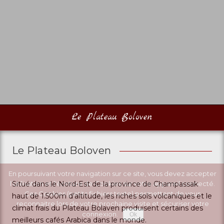
Le Plateau Boloven
Le Plateau Boloven
En poursuivant votre navigation sur ce site, vous devez accepter
l’utilisation et l'écriture de Cookies sur votre appareil connecté.
Situé dans le Nord-Est de la province de Champassak
Ces Cookies (petits fichiers texte) permettent de vous
haut de 1.500m d’altitude, les riches sols volcaniques et le
reconnaitre lors de votre prochaine visite et sécuriser votre
climat frais du Plateau Bolaven produisent certains des
connexion.
Ok
meilleurs cafés Arabica dans le monde.