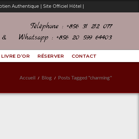
otien Authentique | Site Officiel Hôtel |
Téléphone : +856 31 212 077
e &
Whatsapp : +856 20 599 64403
LIVRE D’OR
RÉSERVER
CONTACT
Accueil
Blog
Posts Tagged "charming"