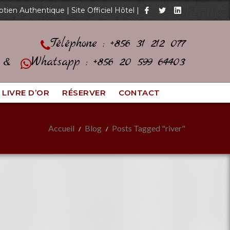
otien Authentique | Site Officiel Hôtel |
Téléphone : +856 31 212 077
e &
Whatsapp : +856 20 599 64403
LIVRE D’OR
RÉSERVER
CONTACT
Accueil
Blog
Posts Tagged "river"